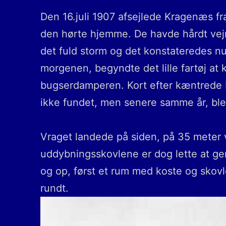
Den 16.juli 1907 afsejlede Kragenæs fr
den hørte hjemme. De havde hårdt vejr
det fuld storm og det konstateredes n
morgenen, begyndte det lille fartøj a
bugserdamperen. Kort efter kæntrede K
ikke fundet, men senere samme år, blev 
Vraget landede på siden, på 35 meter 
uddybningsskovlene er dog lette at g
og op, først et rum med koste og skov
rundt.