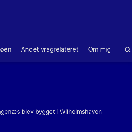
Sø
søen
Andet vragrelateret
Om mig
agenæs blev bygget i Wilhelmshaven