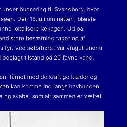
r under bugsering til Svendborg, hvor
søen. Den 18.juli om natten, blæste
unne lokalisere lækagen. Ud på
and store besætning taget op af
 fyr. Ved søforhøret var vraget endnu
i ødelagt tilstand på 20 favne vand.
en, tårnet med de kraftige kæder og
r man kan komme ind langs havbunden
le og skabe, som alt sammen er væltet