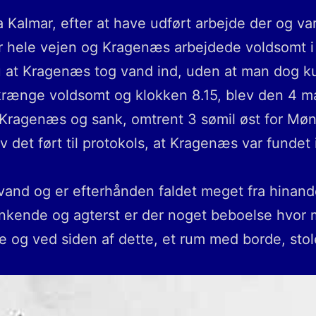
a Kalmar, efter at have udført arbejde der og va
 hele vejen og Kragenæs arbejdede voldsomt i 
u at Kragenæs tog vand ind, uden at man dog k
t krænge voldsomt og klokken 8.15, blev den 4 m
ragenæs og sank, omtrent 3 sømil øst for Møns
det ført til protokols, at Kragenæs var fundet 
vand og er efterhånden faldet meget fra hinand
enkende og agterst er der noget beboelse hvo
le og ved siden af dette, et rum med borde, sto