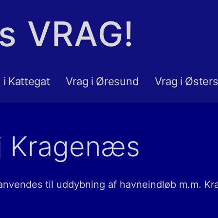
ns VRAG!
 i Kattegat
Vrag i Øresund
Vrag i Øster
j Kragenæs
vendes til uddybning af havneindløb m.m. Kr