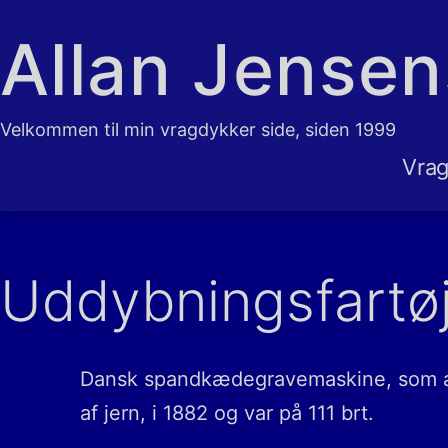
Fortsæt
Allan Jense
til
indhold
Velkommen til min vragdykker side, siden 1999
Vrag
Uddybningsfartø
Dansk spandkædegravemaskine, som an
af jern, i 1882 og var på 111 brt.