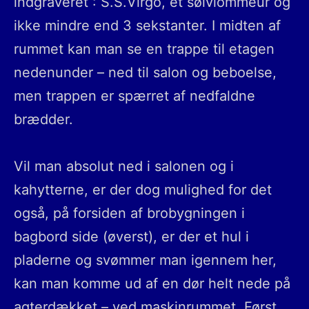
indgraveret : S.S.Virgo, et sølvlommeur og
ikke mindre end 3 sekstanter. I midten af
rummet kan man se en trappe til etagen
nedenunder – ned til salon og beboelse,
men trappen er spærret af nedfaldne
brædder.
Vil man absolut ned i salonen og i
kahytterne, er der dog mulighed for det
også, på forsiden af brobygningen i
bagbord side (øverst), er der et hul i
pladerne og svømmer man igennem her,
kan man komme ud af en dør helt nede på
agterdækket – ved maskinrummet. Først