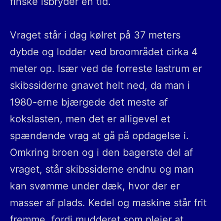
finske isbryder en tid.
Vraget står i dag kølret på 37 meters
dybde og lodder ved broområdet cirka 4
meter op. Især ved de forreste lastrum er
skibssiderne gnavet helt ned, da man i
1980-erne bjærgede det meste af
kokslasten, men det er alligevel et
spændende vrag at gå på opdagelse i.
Omkring broen og i den bagerste del af
vraget, står skibssiderne endnu og man
kan svømme under dæk, hvor der er
masser af plads. Kedel og maskine står frit
fremme, fordi mudderet som plejer at