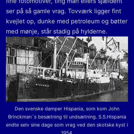
fine fotomotiver, ting man ellers sjældent
ser på så gamle vrag. Tovværk ligger fint
kvejlet op, dunke med petroleum og bøtter
med mønje, står stadig på hylderne.
Den svenske damper Hispania, som kom John
Brinckman´s besætning til undsætning. S.S.Hispania
endte selv sine dage som vrag ved den skotske kyst i
1954.