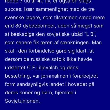
redde 7 ud af 40 liv, er også en slags
succes. Især sammenlignet med de tre
svenske jagere, som tilsammen smed mere
end 80 dybdebomber, uden så meget som
at beskadige den sovjetiske ubåd “L 3”,
som senere fik æren af sænkningen. Man
skal i den forbindelse gøre sig klart, at
dersom de russiske søfolk ikke havde
udslettet C.F.Liljevalch og dens
besætning, var jernmalmen i forarbejdet
form sandsynligvis landet i hovedet på
deres koner og børn, hjemme i
Sovjetunionen.