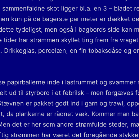
sammenfaldne skot ligger bl.a. en 3 – bladet re
men kun på de bagerste par meter er dækket der
er dette tydeligst, men også i bagbords side kan 
ider har strømmen skyllet ting frem fra vraget
. Drikkeglas, porcelæn, en fin tobaksdåse og en 
så se papirballerne inde i lastrummet og svømm
elt ud til styrbord i et febrilsk – men forgæves
vnen er pakket godt ind i garn og trawl, oppe 
, da plankerne er rådnet væk. Kommer man ba
Men det er her som andre strømfulde steder, m
raftig strømmen har været det foregående stykke