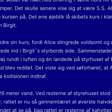
er. Det skulle senere vise sig at være S.S. A
ursen på. Det ene øjeblik lå skibets kurs i klar
 Birgit.
dre sin kurs, fordi Alice slingrede voldsomt og
rede ind i Birgit´s styrbords side. Sammenstødet
øj rundt i luften og én landede på styrhuset af B
d blev reddet. Det viste sig ved søforhøret, at
kollisionen indtraf.
 29 meter vand. Ved resterne af styrehuset stod t
 rattet er nu så gennemtæret at øverste halvdel e
et at se på, bag rattet er resterne af kahytter