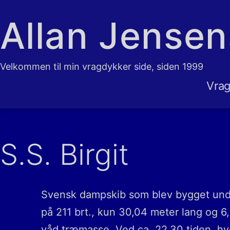
Fortsæt
Allan Jense
til
indhold
Velkommen til min vragdykker side, siden 1999
Vrag
S.S. Birgit
Svensk dampskib som blev bygget unde
på 211 brt., kun 30,04 meter lang og 6
våd træmasse. Ved ca. 22.30 tiden, hv