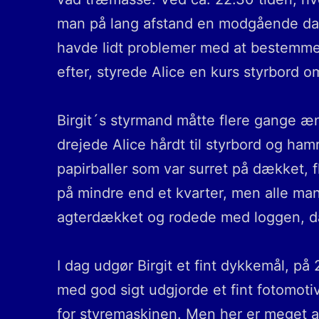
man på lang afstand en modgående damp
havde lidt problemer med at bestemme k
efter, styrede Alice en kurs styrbord om
Birgit´s styrmand måtte flere gange æn
drejede Alice hårdt til styrbord og ham
papirballer som var surret på dækket, fl
på mindre end et kvarter, men alle man
agterdækket og rodede med loggen, da 
I dag udgør Birgit et fint dykkemål, på
med god sigt udgjorde et fint fotomotiv,
for styremaskinen. Men her er meget and