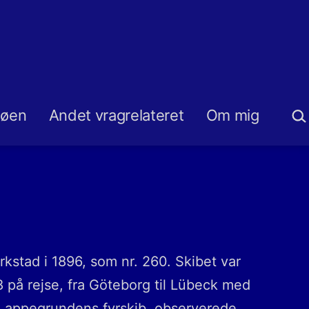
Sø
søen
Andet vragrelateret
Om mig
tad i 1896, som nr. 260. Skibet var
8 på rejse, fra Göteborg til Lübeck med
r Lappegrundens fyrskib, observerede