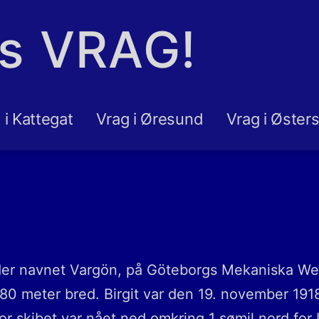
ns VRAG!
 i Kattegat
Vrag i Øresund
Vrag i Øster
r navnet Vargön, på Göteborgs Mekaniska Werks
,80 meter bred. Birgit var den 19. november 191
or skibet var nået ned omkring 1 sømil nord fo