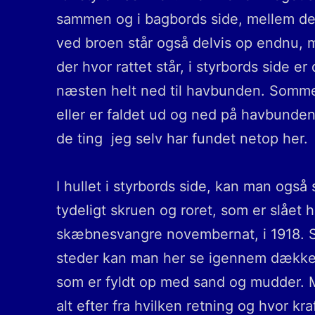
sammen og i bagbords side, mellem de 
ved broen står også delvis op endnu, 
der hvor rattet står, i styrbords side 
næsten helt ned til havbunden. Somme t
eller er faldet ud og ned på havbunden
de ting jeg selv har fundet netop her.
I hullet i styrbords side, kan man og
tydeligt skruen og roret, som er slået h
skæbnesvangre novembernat, i 1918. Stæ
steder kan man her se igennem dækket
som er fyldt op med sand og mudder. 
alt efter fra hvilken retning og hvor k