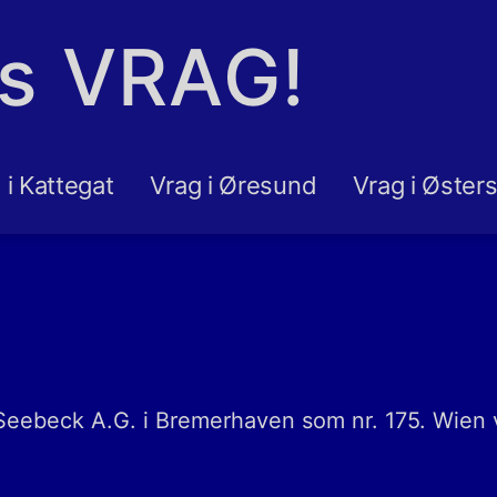
ns VRAG!
 i Kattegat
Vrag i Øresund
Vrag i Øster
Seebeck A.G. i Bremerhaven som nr. 175. Wien va