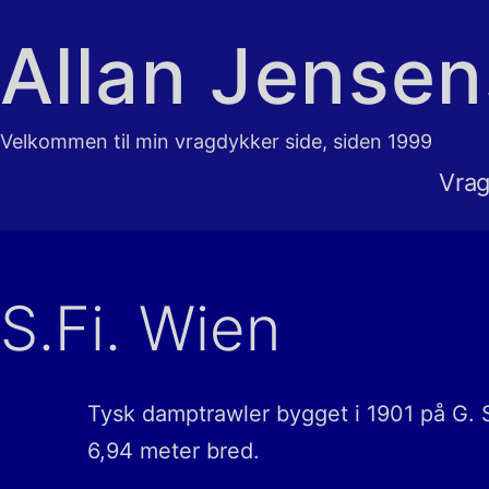
Fortsæt
Allan Jense
til
indhold
Velkommen til min vragdykker side, siden 1999
Vrag
S.Fi. Wien
Tysk damptrawler bygget i 1901 på G. 
6,94 meter bred.