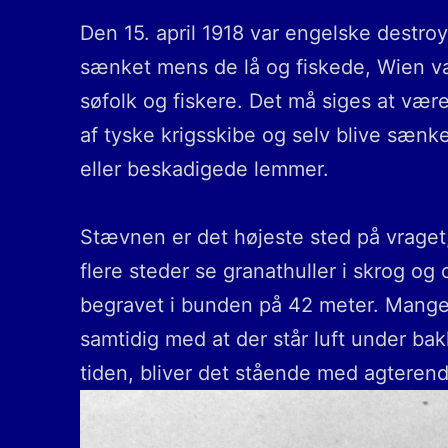
Den 15. april 1918 var engelske destroy
sænket mens de lå og fiskede, Wien va
søfolk og fiskere. Det må siges at vær
af tyske krigsskibe og selv blive sænk
eller beskadigede lemmer.
Stævnen er det højeste sted på vraget
flere steder se granathuller i skrog o
begravet i bunden på 42 meter. Mange 
samtidig med at der står luft under ba
tiden, bliver det stående med agtere