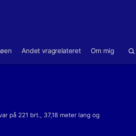
Sø
søen
Andet vragrelateret
Om mig
r på 221 brt., 37,18 meter lang og