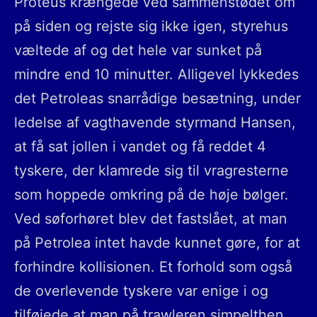
Proteus krængede ved sammenstødet om
på siden og rejste sig ikke igen, styrehus
væltede af og det hele var sunket på
mindre end 10 minutter. Alligevel lykkedes
det Petroleas snarrådige besætning, under
ledelse af vagthavende styrmand Hansen,
at få sat jollen i vandet og få reddet 4
tyskere, der klamrede sig til vragresterne
som hoppede omkring på de høje bølger.
Ved søforhøret blev det fastslået, at man
på Petrolea intet havde kunnet gøre, for at
forhindre kollisionen. Et forhold som også
de overlevende tyskere var enige i og
tilføjede at man på trawleren simpelthen