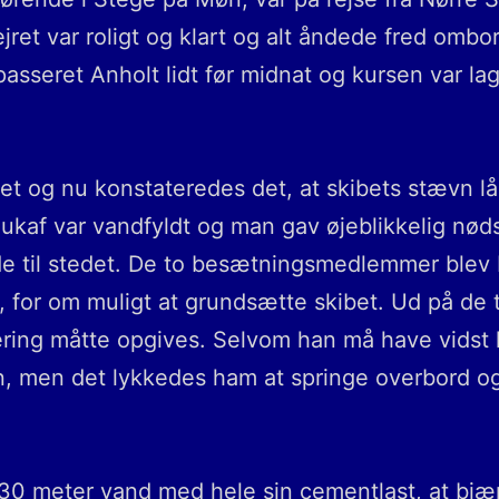
ejret var roligt og klart og alt åndede fred o
asseret Anholt lidt før midnat og kursen var lag
et og nu konstateredes det, at skibets stævn lå
lukaf var vandfyldt og man gav øjeblikkelig nød
de til stedet. De to besætningsmedlemmer blev 
 for om muligt at grundsætte skibet. Ud på de ti
ring måtte opgives. Selvom han må have vidst h
n, men det lykkedes ham at springe overbord og 
ap 30 meter vand med hele sin cementlast, at bjæ