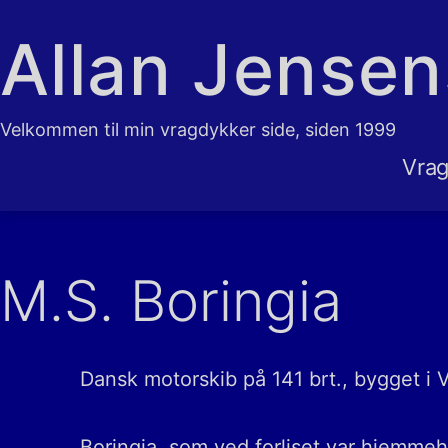
Fortsæt
Allan Jense
til
indhold
Velkommen til min vragdykker side, siden 1999
Vrag
M.S. Boringia
Dansk motorskib på 141 brt., bygget i Vej
Boringia, som ved forliset var hjemme