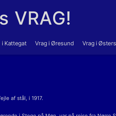
ns VRAG!
 i Kattegat
Vrag i Øresund
Vrag i Øster
le af stål, i 1917.
hørende i Stege på Møn, var på rejse fra Nørre 