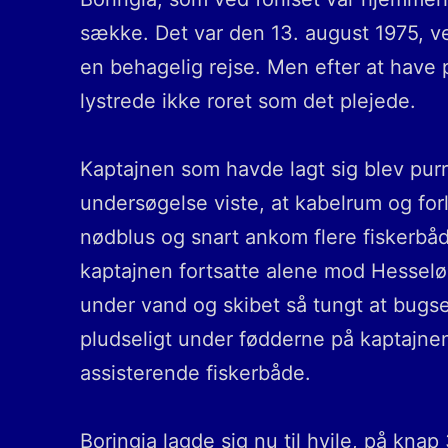
sække. Det var den 13. august 1975, v
en behagelig rejse. Men efter at have p
lystrede ikke roret som det plejede.
Kaptajnen som havde lagt sig blev purr
undersøgelse viste, at kabelrum og for
nødblus og snart ankom flere fiskerbå
kaptajnen fortsatte alene mod Hesselø,
under vand og skibet så tungt at bugse
pludseligt under fødderne på kaptajne
assisterende fiskerbåde.
Boringia lagde sig nu til hvile, på kn