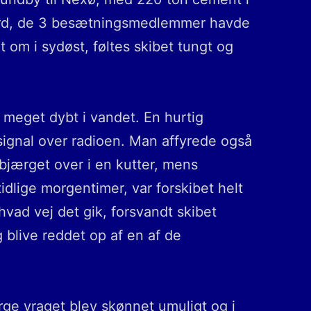
mbord, de 3 besætningsmedlemmer havde
t om i sydøst, føltes skibet tungt og
 meget dybt i vandet. En hurtig
signal over radioen. Man affyrede også
bjærget over i en kutter, mens
dlige morgentimer, var forskibet helt
vad vej det gik, forsvandt skibet
blive reddet op af en af de
rge vraget blev skønnet umuligt og i